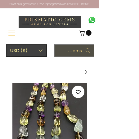
10% off on all gemstones + Free Shipping Worldwide. Use CODE - PRISM10
USD ($)